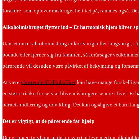
forældre, som oplever misbruget helt tæt på, rammes også. Det
Alkoholmisbruget flytter ind – Et harmonisk hjem bliver sp
Uanset om et alkoholmisbrug er kortvarigt eller langvarigt, så
boende eller fjerner sig fra familien, så forårsager vedkomme
pårørende vil desuden være påvirket af bekymring og forsømm
At være
pårørende til alkoholiker
kan have mange forskelligar
en større risiko for selv at blive misbrugere senere i livet. E
barnets indlæring og udvikling. Det kan også give et barn lan
Det er vigtigt, at de pårørende får hjælp
Der er ingen tvivl om, at det er svært at leve med en alkoholike