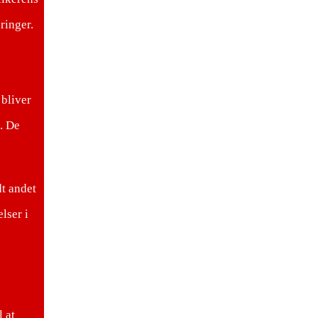
ringer.
 bliver
. De
t andet
lser i
l at