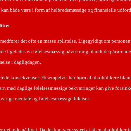
 kan både være i form af helbredsmæssige og finansielle udford
littet
 medfører det ofte en masse splittelse. Ligegyldigt om personen
nde ligeledes en følelsesmæssig påvirkning blandt de pårørende
else i dagligdagen.
tede konsekvenser. Eksempelvis har børn af alkoholikere bland
t barn med daglige følelsesmæssige bekymringer kan give forsinke
gvarige mentale og følelsesmæssige lidelser.
r tæt inde på livet. Da det kan være svært at få en alkoholiker ti