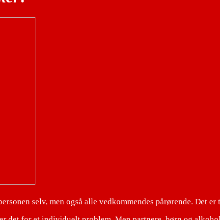
 personen selv, men også alle vedkommendes pårørende. Det er 
r det for et individuelt problem. Men partnere, børn og alkoho