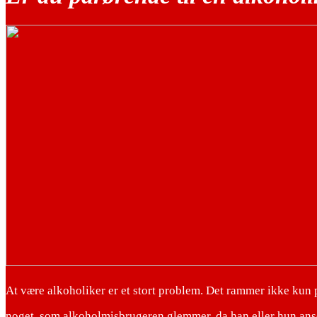
At være alkoholiker er et stort problem. Det rammer ikke kun
noget, som alkoholmisbrugeren glemmer, da han eller hun anse