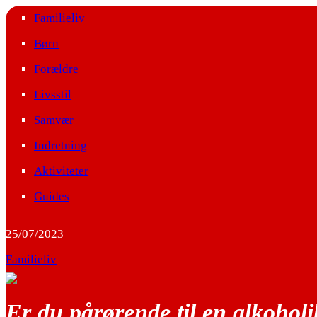
Familieliv
Børn
Forældre
Livsstil
Samvær
Indretning
Aktiviteter
Guides
25/07/2023
Familieliv
Er du pårørende til en alkohol