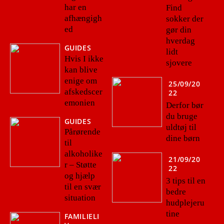
har en
Find
afhængigh
sokker der
ed
gør din
hverdag
GUIDES
lidt
Hvis I ikke
sjovere
kan blive
enige om
25/09/20
afskedscer
22
emonien
Derfor bør
du bruge
GUIDES
uldtøj til
Pårørende
dine børn
til
alkoholike
21/09/20
r – Støtte
22
og hjælp
3 tips til en
til en svær
bedre
situation
hudplejeru
tine
FAMILIELI