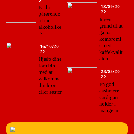
V
13/09/20
Er du
22
pårørende
Ingen
til en
grund til at
alkoholike
gå på
r?
kompromi
s med
16/10/20
22
kaffekvalit
eten
Hjælp dine
forældre
28/08/20
med at
22
velkomme
En god
din bror
cashmere
eller søster
cardigan
holder i
mange år