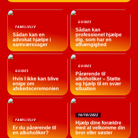
GUIDES
FAMILIELIV
Sådan kan
Sådan kan en
professionel hjælpe
advokat hjælpe i
dig, som har en
samværssager
afhængighed
GUIDES
GUIDES
Pårørende til
Hvis I ikke kan blive
alkoholiker – Støtte
enige om
og hjælp til en svær
afskedsceremonien
situation
16/10/2022
FAMILIELIV
Hjælp dine forældre
Er du pårørende til
med at velkomme din
en alkoholiker?
bror eller søster