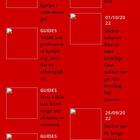
fest
hjælpe i
samværssa
01/10/20
ger
22
GUIDES
Sokker
Sådan kan
behøver
profession
ikke at
el hjælpe
være
dig, som
kedelige:
har en
Find
afhængigh
sokker der
ed
gør din
hverdag
GUIDES
lidt
Hvis I ikke
sjovere
kan blive
enige om
25/09/20
afskedscer
22
emonien
Derfor bør
du bruge
GUIDES
uldtøj til