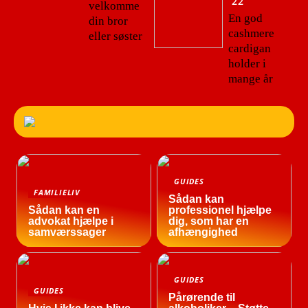
22
velkomme
En god
din bror
cashmere
eller søster
cardigan
holder i
mange år
GUIDES
FAMILIELIV
Sådan kan
Sådan kan en
professionel hjælpe
advokat hjælpe i
dig, som har en
samværssager
afhængighed
GUIDES
GUIDES
Pårørende til