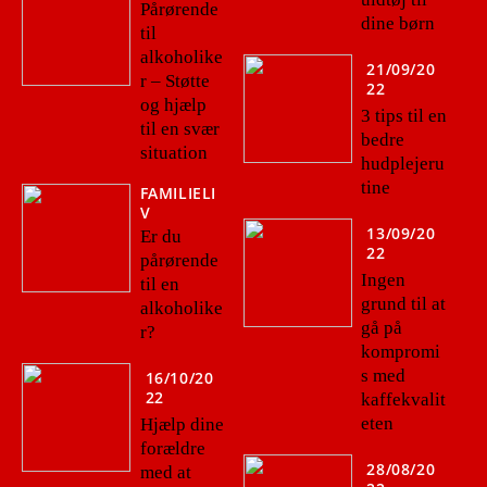
Pårørende
dine børn
til
alkoholike
21/09/20
r – Støtte
22
og hjælp
3 tips til en
til en svær
bedre
situation
hudplejeru
tine
FAMILIELI
V
13/09/20
Er du
22
pårørende
Ingen
til en
grund til at
alkoholike
gå på
r?
kompromi
s med
16/10/20
22
kaffekvalit
eten
Hjælp dine
forældre
28/08/20
med at