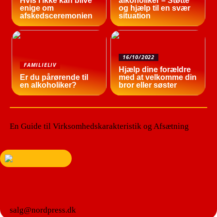
Hvis I ikke kan blive
alkoholiker – Støtte
enige om
og hjælp til en svær
afskedsceremonien
situation
16/10/2022
FAMILIELIV
Hjælp dine forældre
Er du pårørende til
med at velkomme din
en alkoholiker?
bror eller søster
En Guide til Virksomhedskarakteristik og Afsætning
salg@nordpress.dk