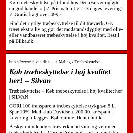
Køb træbeskyttelse på tilbud hos DecoFarver og gør
en god handel » | ✓ Prismatch I ✓ 1-3 dages levering I
✓ Gratis fragt over 499,-
Find det rigtige træbeskyttelse til dit træværk. Giv
træet ekstra liv og gør det modstandsdygtigt med olie-
eller vandbaseret træbeskyttelse i høj kvalitet. Bestil
på Bilka.dk.
http s://www.silvan.dk › … › Maling › Træbeskyttelse
Køb træbeskyttelse i høj kvalitet
her! – Silvan
Træbeskyttelse – Køb træbeskyttelse i høj kvalitet her!
| SILVAN
GORI 100 transparent træbeskyttelse trykgrøn 5 L.
Spar 10%. Med klub Davidsen. 200,00. kr./spand.
Levering tillægges. Køb online. Hent i butik.
Beskyt dit udendørs træværk mod vind og vejr med
træbeskyttelse fra Gori og Silvanol – og få tonet din