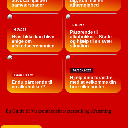
advokat hjælpe i
dig, som har en
samværssager
afhængighed
GUIDES
GUIDES
Pårørende til
Hvis I ikke kan blive
alkoholiker – Støtte
enige om
og hjælp til en svær
afskedsceremonien
situation
16/10/2022
FAMILIELIV
Hjælp dine forældre
Er du pårørende til
med at velkomme din
en alkoholiker?
bror eller søster
En Guide til Virksomhedskarakteristik og Afsætning