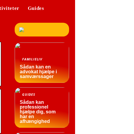
tiviteter
Guides
FAMILIELIV
Sådan kan en
advokat hjælpe i
samværssager
GUIDES
Sådan kan
professionel
hjælpe dig, som
har en
afhængighed