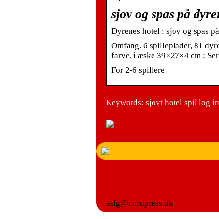
sjov og spas på dyren
Dyrenes hotel : sjov og spas på
Omfang. 6 spilleplader, 81 dyre
farve, i æske 39×27×4 cm ; Seri
For 2-6 spillere
Keywords: sjovt hotel spil log in
salg@nordpress.dk