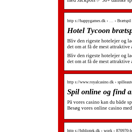
med Jackpots ✅ 50+ danske spi
http s://happygames.dk › … › Brætspil 
Hotel Tycoon brætsp
Bliv den rigeste hotelejer og l
det om at få de mest attraktive 
Bliv den rigeste hotelejer og l
det om at få de mest attraktive 
http s://www.royalcasino.dk › spilleaut
Spil online og find 
På vores casino kan du både spi
Besøg vores online casino med 
http s://bibliotek.dk › work › 870970-