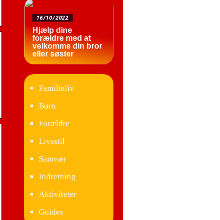
16/10/2022
Hjælp dine
forældre med at
velkomme din bror
eller søster
Familieliv
Børn
Forældre
Livsstil
Samvær
Indretning
Aktiviteter
Guides