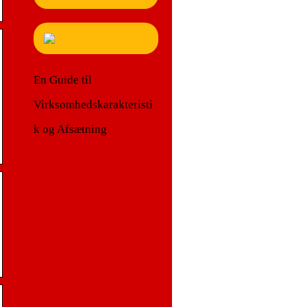
En Guide til
Virksomhedskarakteristi
k og Afsætning