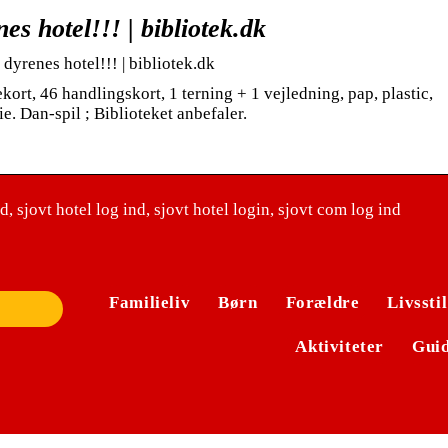
es hotel!!! | bibliotek.dk
 dyrenes hotel!!! | bibliotek.dk
kort, 46 handlingskort, 1 terning + 1 vejledning, pap, plastic,
e. Dan-spil ; Biblioteket anbefaler.
d, sjovt hotel log ind, sjovt hotel login, sjovt com log ind
Familieliv
Børn
Forældre
Livsstil
Aktiviteter
Gui