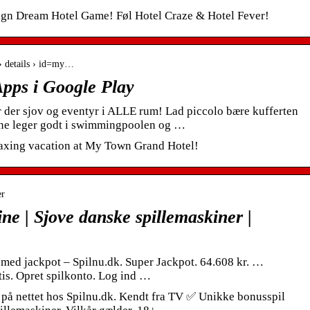
ign Dream Hotel Game! Føl Hotel Craze & Hotel Fever!
 › details › id=my…
pps i Google Play
 der sjov og eventyr i ALLE rum! Lad piccolo bære kufferten
rnene leger godt i swimmingpoolen og …
laxing vacation at My Town Grand Hotel!
er
ne | Sjove danske spillemaskiner |
med jackpot – Spilnu.dk. Super Jackpot. 64.608 kr. …
tis. Opret spilkonto. Log ind …
 på nettet hos Spilnu.dk. Kendt fra TV ✅ Unikke bonusspil