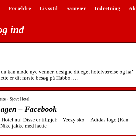
n
Forældre
Livsstil
Samvær
Indretning
Ak
log ind
r du kan møde nye venner, designe dit eget hotelværelse og ha’
ette er dit første besøg på Habbo, …
ite › Sjovt Hotel
nhagen – Facebook
t Hotel nu! Disse er tilføjet: – Yeezy sko, – Adidas logo (Kan
 Nike jakke med hætte