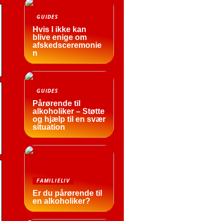
GUIDES
Hvis I ikke kan
blive enige om
afskedsceremonie
n
GUIDES
Pårørende til
alkoholiker – Støtte
og hjælp til en svær
situation
FAMILIELIV
Er du pårørende til
en alkoholiker?