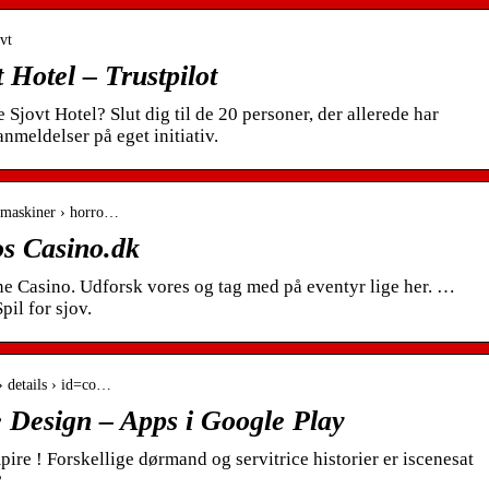
ovt
 Hotel – Trustpilot
 Sjovt Hotel? Slut dig til de 20 personer, der allerede har
nmeldelser på eget initiativ.
lemaskiner › horro…
os Casino.dk
ne Casino. Udforsk vores og tag med på eventyr lige her. …
pil for sjov.
 › details › id=co…
 Design – Apps i Google Play
re ! Forskellige dørmand og servitrice historier er iscenesat
?