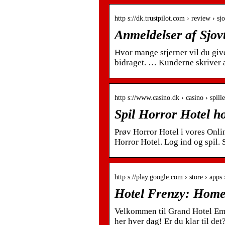
http s://dk.trustpilot.com › review › sj
Anmeldelser af Sjovt
Hvor mange stjerner vil du give
bidraget. … Kunderne skriver a
http s://www.casino.dk › casino › spil
Spil Horror Hotel h
Prøv Horror Hotel i vores Onli
Horror Hotel. Log ind og spil. S
http s://play.google.com › store › apps
Hotel Frenzy: Home
Velkommen til Grand Hotel Empi
her hver dag! Er du klar til det