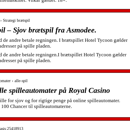
llemaskiner. Vilkår gælder. 18+.
› Strategi brætspil
il – Sjov brætspil fra Asmodee.
ad de andre betale regningen. I brætspillet Hotel Tycoon gælder
adresser på spille pladen.
ad de andre betale regningen.I brætspillet Hotel Tycoon gælder
adresser på spille pladen.
omater › alle-spil
alle spilleautomater på Royal Casino
lle for sjov og for rigtige penge på online spilleautomater.
100 Chancer til spilleautomaterne.
basis:25418913