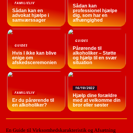
FAMILIELIV
Sådan kan
Sådan kan en
professionel hjælpe
advokat hjælpe i
dig, som har en
samværssager
afhængighed
GUIDES
GUIDES
Pårørende til
Hvis I ikke kan blive
alkoholiker – Støtte
enige om
og hjælp til en svær
afskedsceremonien
situation
16/10/2022
FAMILIELIV
Hjælp dine forældre
Er du pårørende til
med at velkomme din
en alkoholiker?
bror eller søster
En Guide til Virksomhedskarakteristik og Afsætning