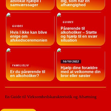
advokat hjælpe i
dig, som har en
samværssager
afhængighed
GUIDES
GUIDES
Pårørende til
Hvis I ikke kan blive
alkoholiker – Støtte
enige om
og hjælp til en svær
afskedsceremonien
situation
16/10/2022
FAMILIELIV
Hjælp dine forældre
Er du pårørende til
med at velkomme din
en alkoholiker?
bror eller søster
En Guide til Virksomhedskarakteristik og Afsætning